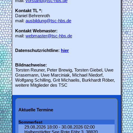
mail:
vorstand@tsc-hbs.de
Kontakt TL *:
Daniel Behrenroth
mail:
ausbildung@tsc-hbs.de
Kontakt Webmaster:
mail:
webmaster@tsc-hbs.de
Datenschutzrichtline:
hier
Bildnachweise:
Torsten Reuner, Peter Brewig, Torsten Giebel, Uwe
Grasemann, Uwe Marciniak, Michael Niedorf,
Wolfgang Schilling, Grit Michaelis, Burkhardt Röber,
weitere Mitglieder des TSC
Aktuelle Termine
Sommerfest
29.08.2026 18:00 - 30.08.2026 02:00
Halberstädter See Rote Föhr 3, 38820