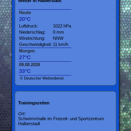
Wetter in Halberstadt
Heute
20°C
Luftdruck:
1022 hPa
Niederschlag:
0 mm
Windrichtung:
NNW
Geschwindigkeit:
11 km/h
Morgen
27°C
09.08.2026
33°C
© Deutscher Wetterdienst
Trainingszeiten
Ort:
Schwimmhalle im Freizeit- und Sportzentrum
Halberstadt