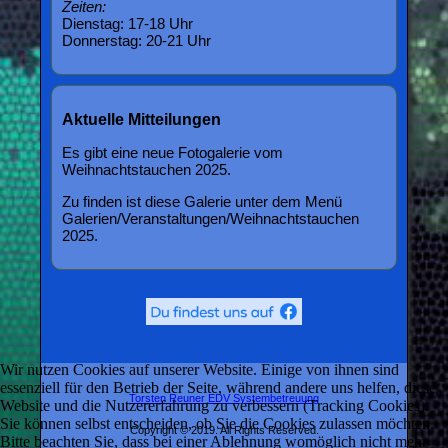
Zeiten:
Dienstag: 17-18 Uhr
Donnerstag: 20-21 Uhr
Aktuelle Mitteilungen
Es gibt eine neue Fotogalerie vom
Weihnachtstauchen 2025.
Zu finden ist diese Galerie unter dem Menü
Galerien/Veranstaltungen/Weihnachtstauchen
2025.
Wir nutzen Cookies auf unserer Website. Einige von ihnen sind
essenziell für den Betrieb der Seite, während andere uns helfen, diese
Torsten Reuner EDV Systembetreuung
Website und die Nutzererfahrung zu verbessern (Tracking Cookies).
Sie können selbst entscheiden, ob Sie die Cookies zulassen möchten.
Copyright © 2019. All Rights Reserved.
Bitte beachten Sie, dass bei einer Ablehnung womöglich nicht mehr