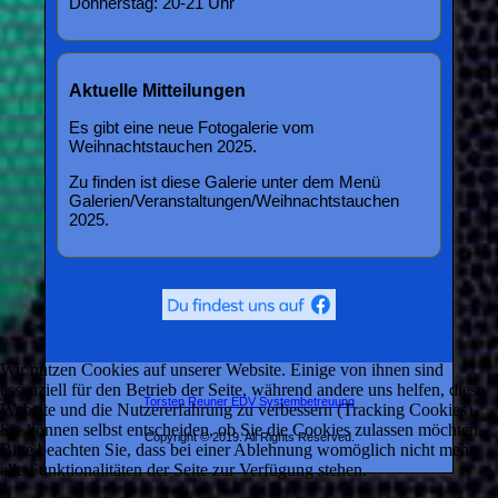
Donnerstag: 20-21 Uhr
Aktuelle Mitteilungen
Es gibt eine neue Fotogalerie vom
Weihnachtstauchen 2025.
Zu finden ist diese Galerie unter dem Menü
Galerien/Veranstaltungen/Weihnachtstauchen
2025.
Wir nutzen Cookies auf unserer Website. Einige von ihnen sind
essenziell für den Betrieb der Seite, während andere uns helfen, diese
Torsten Reuner EDV Systembetreuung
Website und die Nutzererfahrung zu verbessern (Tracking Cookies).
Sie können selbst entscheiden, ob Sie die Cookies zulassen möchten.
Copyright © 2019. All Rights Reserved.
Bitte beachten Sie, dass bei einer Ablehnung womöglich nicht mehr
alle Funktionalitäten der Seite zur Verfügung stehen.